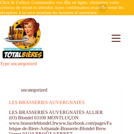
Click & Collect: Commandez vos fûts en ligne, choisissez votre
créneau de retrait et attendez notre confirmation avant de venir les
récupérer à la cave pendant les horaires d’ouverture.
Type
uncategorized
uncategorized
LES BRASSERIES AUVERGNATES
LES BRASSERIES AUVERGNATES ALLIER
(03) Blondel 03100 MONTLUÇON
www.brasserieblondel.frwww.facebook.com/pages/Fa
brique-de-Biere-Artisanale-Brasserie-Blondel Brew
Vernet 03110 BROÛT-VERNET