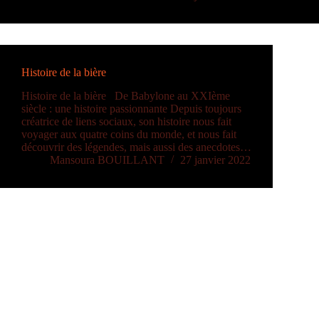
Histoire de la bière
Histoire de la bière De Babylone au XXIème
siècle : une histoire passionnante Depuis toujours
créatrice de liens sociaux, son histoire nous fait
voyager aux quatre coins du monde, et nous fait
découvrir des légendes, mais aussi des anecdotes…
Mansoura BOUILLANT
27 janvier 2022