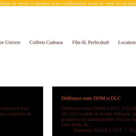
eau de retrait et attendez notre confirmation avant de venir les récupér
re Univers
Coffrets Cadeaux
Fûts 6L Perfecdraft
Location
Différence entre DDM et DLC
vraiment le bon
Différence entre DDM et DLC D.D.M :
veaux amateurs de
DLUO) Au-delà de la date indiquée, la b
gustatives ou nutritionnelles mais ne r
Date limite de…
Mansoura BOUILLANT
30 