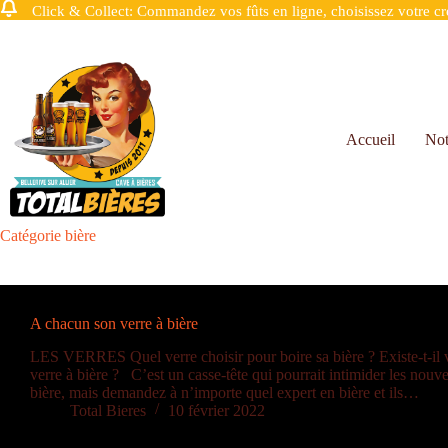
Click & Collect: Commandez vos fûts en ligne, choisissez votre crén
Accueil
Not
Catégorie
bière
A chacun son verre à bière
LES VERRES Quel verre choisir pour boire sa bière ? Existe-t-il 
verre à bière ? C’est un casse-tête qui pourrait intimider les nou
bière, mais demandez à n’importe quel expert en bière et ils…
Total Bieres
10 février 2022