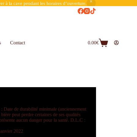
er à la cave pendant les horaires d’ouverture.
s
Contact
0.00
€
 Date de durabilité minimale (anciennement
ière peut perdre certaines de ses qualités
eprésente aucun danger pour la santé. D.L.C :
janvier 2022