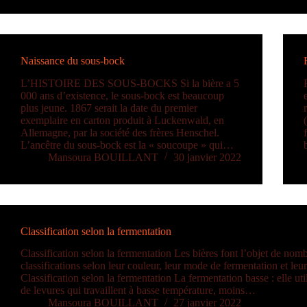
Naissance du sous-bock
L’HISTOIRE DES SOUS-BOCKS Si la bière a 5
000 ans d’existence, le sous-bock est beaucoup
plus jeune. 1867 serait la date du premier
exemplaire en carton produit à Luckenwald, en
Allemagne, par la société des frères Henschel.
L’ancêtre du sous-bock est la « soucoupe » qui…
Mansoura BOUILLANT
30 janvier 2022
Classification selon la fermentation
Classification selon la fermentation Les bières font l’objet de nom
classifications selon leur couleur, leur mode de fermentation et leur
Classification selon la fermentation La fermentation basse : elle ut
de levures qui travaillent à basse température, moins…
Mansoura BOUILLANT
27 janvier 2022