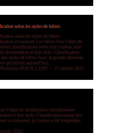
fication selon les styles de bières
fication selon les styles de bières
fication et couleurs Les bières font l’objet de
uses classifications selon leur couleur, leur
e fermentation et leur style. Classification
 des styles de bières Avec la grande diversité
res qu’offrent aujourd’hui…
Mansoura BOUILLANT
27 janvier 2022
ont l’objet de nombreuses classifications
ation et leur style. Classification autour des
eur occasionnel, la couleur a été longtemps
janvier 2022