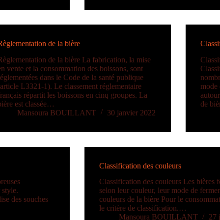
Règlementation de la bière
Classi
Règlementation de la bière La fabrication, la mise
Classi
en vente et la consommation des boissons, sont
Classi
réglementées dans le Code de la santé publique
nombre
(article L3321-1). Le classement réglementaire
mode d
français répartit les boissons en cinq groupes. La
autour
bière est classée…
de biè
Mansoura BOUILLANT
30 janvier 2022
Classification des couleurs
breuses
Classification des couleurs Les bières f
 style.
selon leur couleur, leur mode de ferment
ilise des souches
couleurs de la bière Pour le consommat
le critère de classification.…
Mansoura BOUILLANT
27 