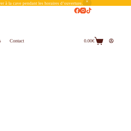
er à la cave pendant les horaires d’ouverture.
s
Contact
0.00
€