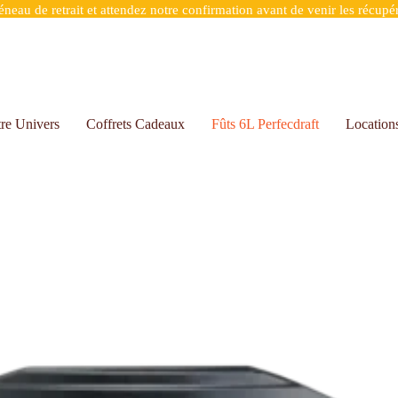
eau de retrait et attendez notre confirmation avant de venir les récupér
re Univers
Coffrets Cadeaux
Fûts 6L Perfecdraft
Location