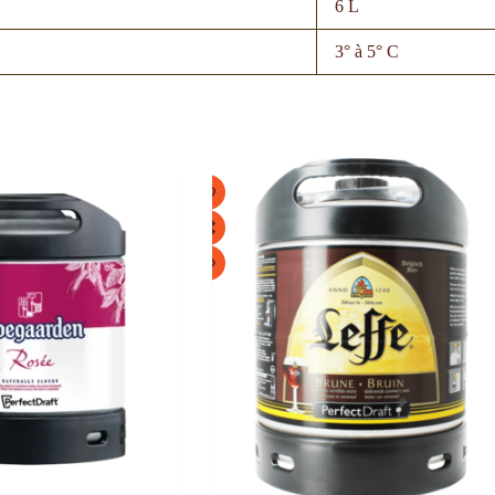
6 L
3° à 5° C