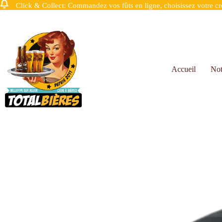
Click & Collect: Commandez vos fûts en ligne, choisissez votre crén
Accueil
Not
Accueil
Fûts 6L Perfecdraft
Fût 6L Kwak Rouge