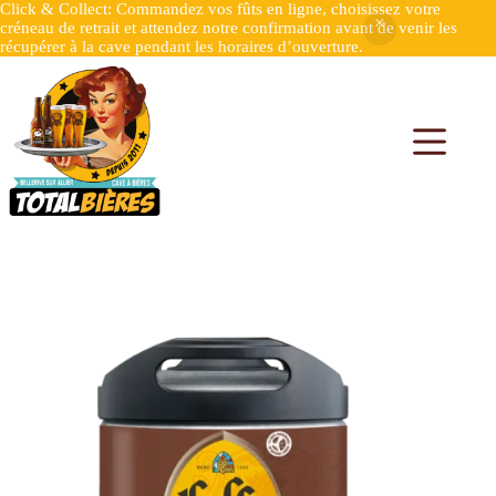
Click & Collect: Commandez vos fûts en ligne, choisissez votre
créneau de retrait et attendez notre confirmation avant de venir les
récupérer à la cave pendant les horaires d’ouverture.
Accueil
Fûts 6L Perfecdraft
Fût 6L Leffe Brune