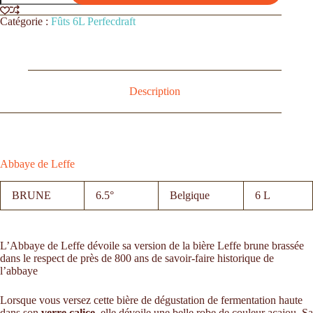
Catégorie :
Fûts 6L Perfecdraft
Description
Abbaye de Leffe
BRUNE
6.5°
Belgique
6 L
L’Abbaye de Leffe dévoile sa version de la bière Leffe brune brassée
dans le respect de près de 800 ans de savoir-faire historique de
l’abbaye
Lorsque vous versez cette bière de dégustation de fermentation haute
dans son
verre calice
, elle dévoile une belle robe de couleur acajou. Sa