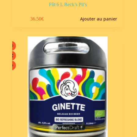
Fût 6 L Beck’s Pil’s
Ajouter au panier
36.50
€