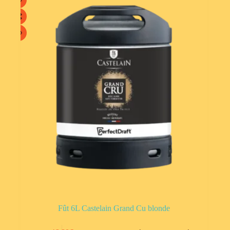
Fût 6L Castelain Grand Cu blonde