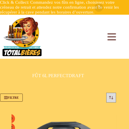
Click & Collect: Commandez vos fûts en ligne, choisissez votre
créneau de retrait et attendez notre confirmation avant de venir les
récupérer à la cave pendant les horaires d’ouverture.
FÛT 6L PERFECTDRAFT
FILTRE