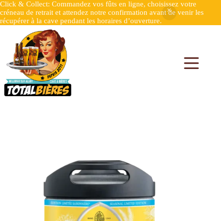
Click & Collect: Commandez vos fûts en ligne, choisissez votre
créneau de retrait et attendez notre confirmation avant de venir les
récupérer à la cave pendant les horaires d’ouverture.
Accueil
Fûts 6L Perfecdraft
Fût 6 L Leffe D’ete Zomerbier