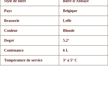
Style de bière
Bière d’Abbaye
Pays
Belgique
Brasserie
Leffe
Couleur
Blonde
Degré
5.2°
Contenance
6 L
Température de service
3° à 5° C